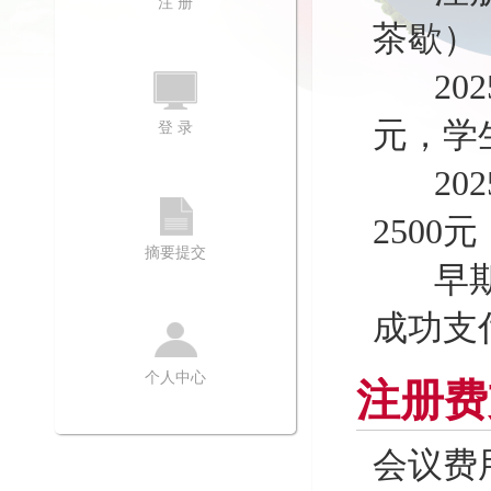
注 册
茶歇）
202
元，学生
登 录
202
2500
摘要提交
早期注
成功支
个人中心
注册费
会议费