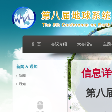
首 页
会议介绍
大会报告
主题
新闻 & 通知
信息详
新闻
通知
第八